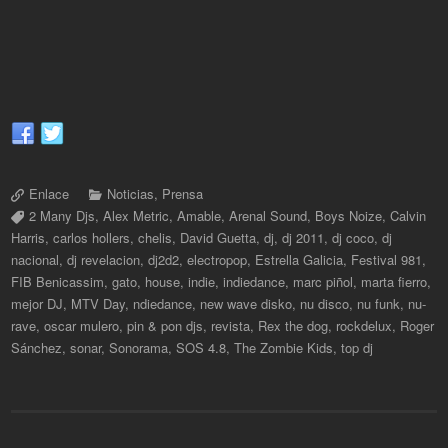
Enlace
Noticias
,
Prensa
2 Many Djs
,
Alex Metric
,
Amable
,
Arenal Sound
,
Boys Noize
,
Calvin
Harris
,
carlos hollers
,
chelis
,
David Guetta
,
dj
,
dj 2011
,
dj coco
,
dj
nacional
,
dj revelacion
,
dj2d2
,
electropop
,
Estrella Galicia
,
Festival 981
,
FIB Benicassim
,
gato
,
house
,
indie
,
indiedance
,
marc piñol
,
marta fierro
,
mejor DJ
,
MTV Day
,
ndiedance
,
new wave disko
,
nu disco
,
nu funk
,
nu-
rave
,
oscar mulero
,
pin & pon djs
,
revista
,
Rex the dog
,
rockdelux
,
Roger
Sánchez
,
sonar
,
Sonorama
,
SOS 4.8
,
The Zombie Kids
,
top dj