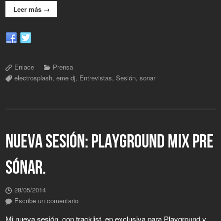
Leer más →
Enlace
Prensa
electrosplash
,
eme dj
,
Entrevistas
,
Sesión
,
sonar
NUEVA SESIÓN: PLAYGROUND MIX PRE
SÓNAR.
28/05/2014
Escribe un comentario
Mi nueva sesión, con tracklist, en exclusiva para Playground y