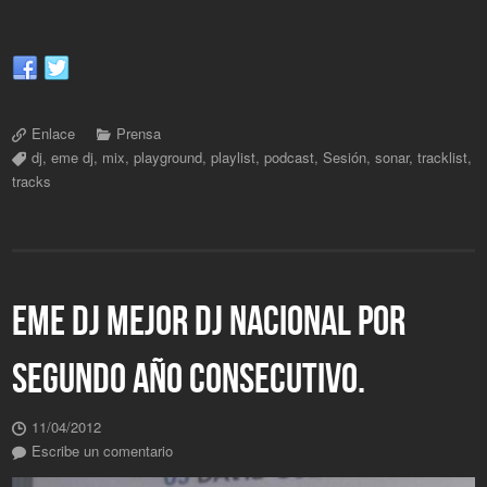
Enlace
Prensa
dj
,
eme dj
,
mix
,
playground
,
playlist
,
podcast
,
Sesión
,
sonar
,
tracklist
,
tracks
EME DJ MEJOR DJ NACIONAL POR
SEGUNDO AÑO CONSECUTIVO.
11/04/2012
Escribe un comentario