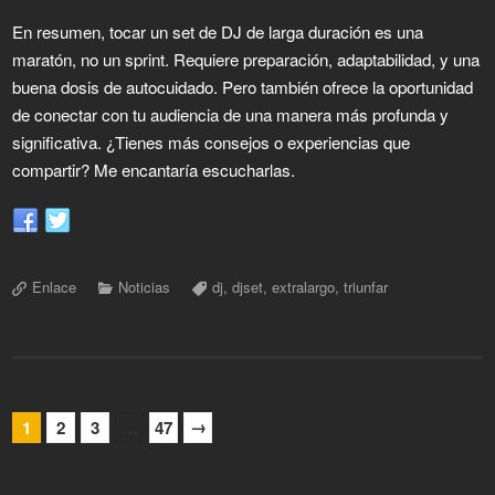
En resumen, tocar un set de DJ de larga duración es una
maratón, no un sprint. Requiere preparación, adaptabilidad, y una
buena dosis de autocuidado. Pero también ofrece la oportunidad
de conectar con tu audiencia de una manera más profunda y
significativa. ¿Tienes más consejos o experiencias que
compartir? Me encantaría escucharlas.
Enlace
Noticias
dj
,
djset
,
extralargo
,
triunfar
→
1
2
3
…
47