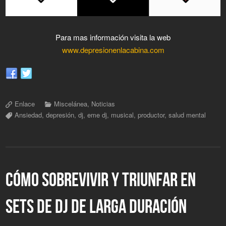
Para mas información visita la web
www.depresionenlacabina.com
Enlace
Miscelánea
,
Noticias
Ansiedad
,
depresión
,
dj
,
eme dj
,
musical
,
productor
,
salud mental
CÓMO SOBREVIVIR Y TRIUNFAR EN
SETS DE DJ DE LARGA DURACIÓN