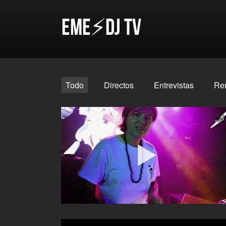
EME⚡DJ TV
Todo
Directos
Entrevistas
Re