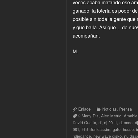
veces acaba matando ese amor
ganado, la lotería es poder d
posible sin toda la gente qu
y que baila. Así que… de nuev
acompañan.
M.
Enlace
Noticias
,
Prensa
2 Many Djs
,
Alex Metric
,
Amable
David Guetta
,
dj
,
dj 2011
,
dj coco
,
d
981
,
FIB Benicassim
,
gato
,
house
,
i
ndiedance
,
new wave disko
,
nu disc