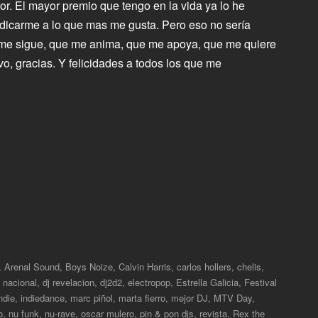
. El mayor premio que tengo en la vida ya lo he
edicarme a lo que mas me gusta. Pero eso no sería
e me sigue, que me anima, que me apoya, que me quiere
o, gracias. Y felicidades a todos los que me
,
Arenal Sound
,
Boys Noize
,
Calvin Harris
,
carlos hollers
,
chelis
,
j nacional
,
dj revelacion
,
dj2d2
,
electropop
,
Estrella Galicia
,
Festival
ndie
,
indiedance
,
marc piñol
,
marta fierro
,
mejor DJ
,
MTV Day
,
o
,
nu funk
,
nu-rave
,
oscar mulero
,
pin & pon djs
,
revista
,
Rex the