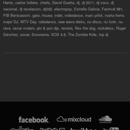
Harris
,
carlos hollers
,
chelis
,
David Guetta
,
dj
,
dj 2011
,
dj coco
,
dj
nacional
,
dj revelacion
,
dj2d2
,
electropop
,
Estrella Galicia
,
Festival 981
,
FIB Benicassim
,
gato
,
house
,
indie
,
indiedance
,
marc piñol
,
marta fierro
,
mejor DJ
,
MTV Day
,
ndiedance
,
new wave disko
,
nu disco
,
nu funk
,
nu-
rave
,
oscar mulero
,
pin & pon djs
,
revista
,
Rex the dog
,
rockdelux
,
Roger
Sánchez
,
sonar
,
Sonorama
,
SOS 4.8
,
The Zombie Kids
,
top dj