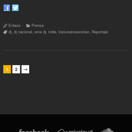
Enlace
Prensa
dj
,
dj nacional
,
eme dj
,
indie
,
loslunesnoexisten
,
Reportaje
→
1
2