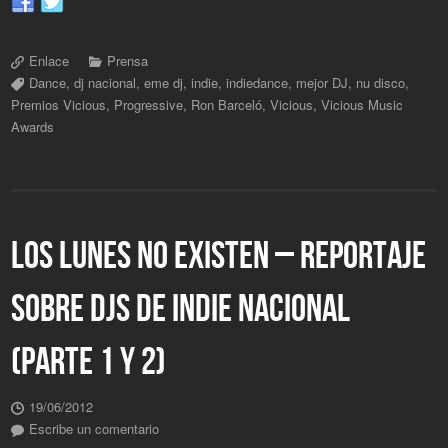
Enlace
Prensa
Dance
,
dj nacional
,
eme dj
,
indie
,
indiedance
,
mejor DJ
,
nu disco
,
Premios Vicious
,
Progressive
,
Ron Barceló
,
Vicious
,
Vicious Music
Awards
LOS LUNES NO EXISTEN – REPORTAJE
SOBRE DJS DE INDIE NACIONAL
(PARTE 1 Y 2)
19/06/2012
Escribe un comentario