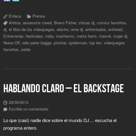
Enlace
Prensa
Artista
,
assassins creed
,
Bravo Fisher
,
chicas dj
,
comics favoritos
,
dj
,
el libro de los videojuegos
,
electro
,
eme dj
,
enfrentados
,
enfreta2
,
Entrevistas
,
festivales
,
indie
,
machismo
,
marta fierro
,
marvel
,
mujer dj
,
Noise Off
,
odio peter bagge
,
pinchar
,
spiderman
,
top ten
,
videojuegos
favoritos
,
zelda
HABLANDO CLARO – EL BACKSTAGE
29/09/2013
Escribe un comentario
Lo que (casi) nadie dice sobre el mundo DJ… escucha el
programa entero.