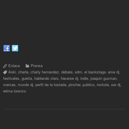
Enlace
Prensa
Aoki
,
charla
,
charly hernandez
,
debate
,
edm
,
el backstage
,
eme dj
,
festivales
,
guetta
,
hablando claro
,
hacerse dj
,
indie
,
joaquin guzman
,
marcas
,
mundo dj
,
perfil de la tostada
,
pinchar
,
publico
,
rockola
,
ser dj
,
wilma lorenzo