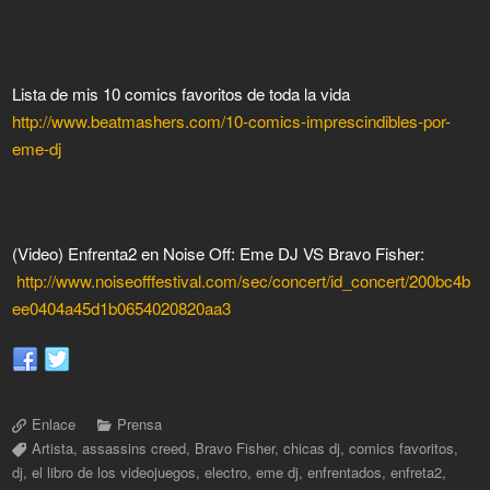
Lista de mis 10 comics favoritos de toda la vida
http://www.beatmashers.com/10-comics-imprescindibles-por-
eme-dj
(Video) Enfrenta2 en Noise Off: Eme DJ VS Bravo Fisher:
http://www.noiseofffestival.com/sec/concert/id_concert/200bc4b
ee0404a45d1b0654020820aa3
Enlace
Prensa
Artista
,
assassins creed
,
Bravo Fisher
,
chicas dj
,
comics favoritos
,
dj
,
el libro de los videojuegos
,
electro
,
eme dj
,
enfrentados
,
enfreta2
,