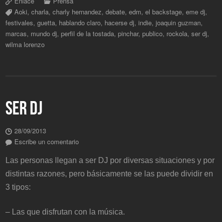
Enlace
Prensa
Aoki
,
charla
,
charly hernandez
,
debate
,
edm
,
el backstage
,
eme dj
,
festivales
,
guetta
,
hablando claro
,
hacerse dj
,
indie
,
joaquin guzman
,
marcas
,
mundo dj
,
perfil de la tostada
,
pinchar
,
publico
,
rockola
,
ser dj
,
wilma lorenzo
SER DJ
28/09/2013
Escribe un comentario
Las personas llegan a ser DJ por diversas situaciones y por
distintas razones, pero básicamente se las puede dividir en
3 tipos:
– Las que disfrutan con la música.