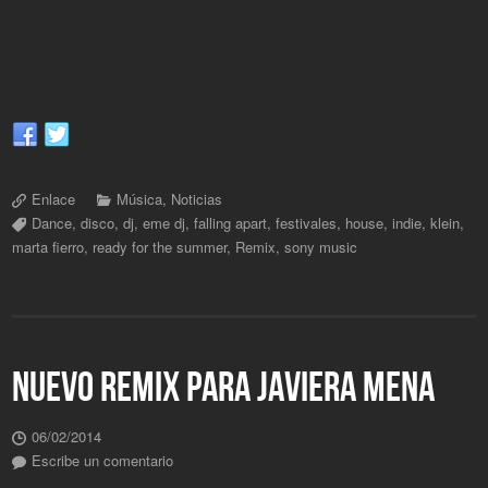
Enlace
Música
,
Noticias
Dance
,
disco
,
dj
,
eme dj
,
falling apart
,
festivales
,
house
,
indie
,
klein
,
marta fierro
,
ready for the summer
,
Remix
,
sony music
NUEVO REMIX PARA JAVIERA MENA
06/02/2014
Escribe un comentario