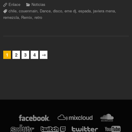
Enlace
Noticias
chile
,
couenmain
,
Dance
,
disco
,
eme dj
,
espada
,
javiera mena
,
remezcla
,
Remix
,
retro
→
1
2
3
4