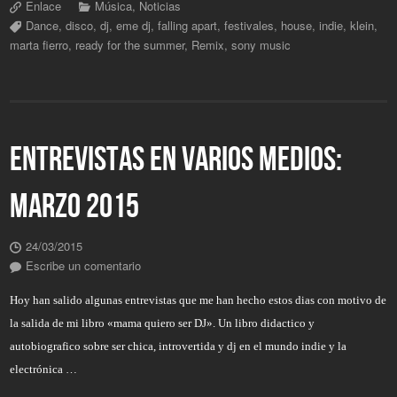
Enlace
Música
,
Noticias
Dance
,
disco
,
dj
,
eme dj
,
falling apart
,
festivales
,
house
,
indie
,
klein
,
marta fierro
,
ready for the summer
,
Remix
,
sony music
ENTREVISTAS EN VARIOS MEDIOS:
MARZO 2015
24/03/2015
Escribe un comentario
Hoy han salido algunas entrevistas que me han hecho estos dias con motivo de
la salida de mi libro «mama quiero ser DJ». Un libro didactico y
autobiografico sobre ser chica, introvertida y dj en el mundo indie y la
electrónica …