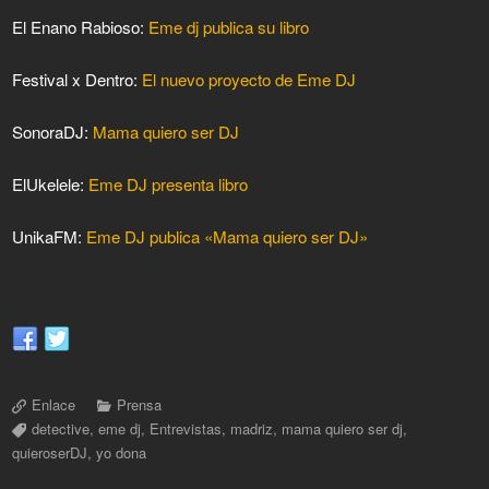
El Enano Rabioso:
Eme dj publica su libro
Festival x Dentro:
El nuevo proyecto de Eme DJ
SonoraDJ:
Mama quiero ser DJ
ElUkelele:
Eme DJ presenta libro
UnikaFM:
Eme DJ publica «Mama quiero ser DJ»
Enlace
Prensa
detective
,
eme dj
,
Entrevistas
,
madriz
,
mama quiero ser dj
,
quieroserDJ
,
yo dona