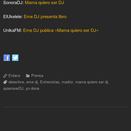
SonoraDJ:
Mama quiero ser DJ
ElUkelele:
Eme DJ presenta libro
UnikaFM:
Eme DJ publica «Mama quiero ser DJ»
Enlace
Prensa
detective
,
eme dj
,
Entrevistas
,
madriz
,
mama quiero ser dj
,
quieroserDJ
,
yo dona