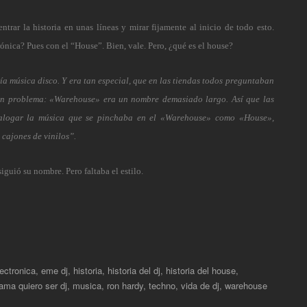
rar la historia en unas líneas y mirar fijamente al inicio de todo esto.
ónica? Pues con el “House”. Bien, vale. Pero, ¿qué es el house?
nía música disco. Y era tan especial, que en las tiendas todos preguntaban
 un problema: «Warehouse» era un nombre demasiado largo. Así que las
talogar la música que se pinchaba en el «Warehouse» como «House»,
cajones de vinilos”.
guió su nombre. Pero faltaba el estilo.
lectronica
,
eme dj
,
historia
,
historia del dj
,
historia del house
,
ma quiero ser dj
,
musica
,
ron hardy
,
techno
,
vida de dj
,
warehouse