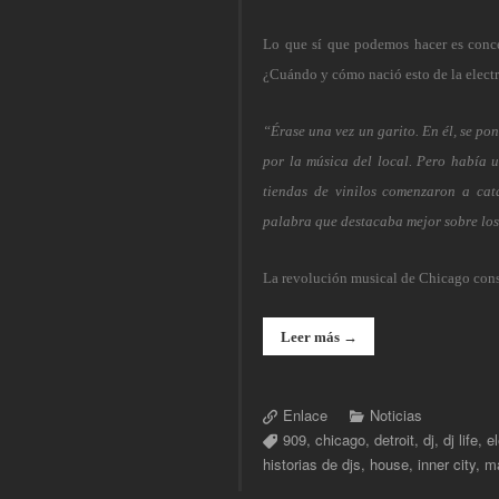
Lo que sí que podemos hacer es concent
¿Cuándo y cómo nació esto de la electr
“Érase una vez un garito. En él, se po
por la música del local. Pero había
tiendas de vinilos comenzaron a ca
palabra que destacaba mejor sobre los 
La revolución musical de Chicago consi
Leer más →
Enlace
Noticias
909
,
chicago
,
detroit
,
dj
,
dj life
,
e
historias de djs
,
house
,
inner city
,
ma