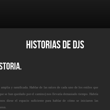
HISTORIAS DE DJS
STORIA.
s amplia y ramificada. Hablar de las raíces de cada uno de los estilos que
 que se han quedado por el camino) nos llevaría demasiado tiempo. Habría
os diese el espacio suficiente para hablar de cómo se iniciaron las
eron.