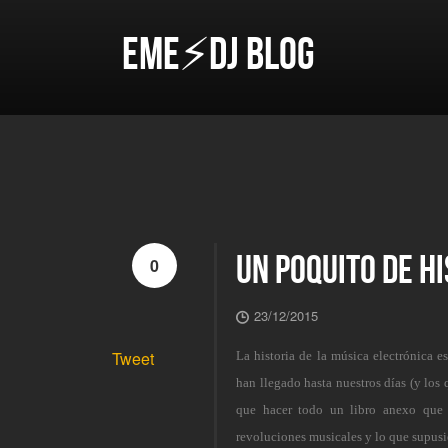
EME⚡DJ BLOG
UN POQUITO DE HI
0
23/12/2015
Tweet
La historia de la música electrónica e
han llegado hasta nuestros días (y los
que hacer todo un libro anexo que n
revoluciones musicales y lo que supusi