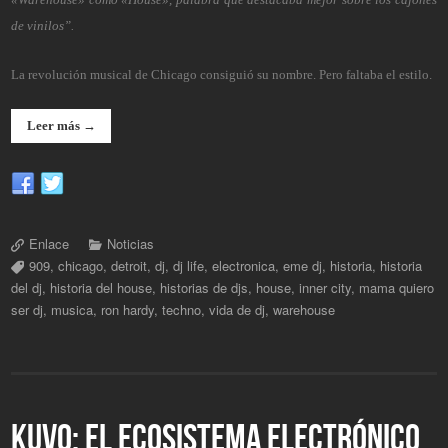
de vinilos”.
La revolución musical de Chicago consiguió su nombre. Pero faltaba el estilo.
Leer más →
Enlace
Noticias
909
,
chicago
,
detroit
,
dj
,
dj life
,
electronica
,
eme dj
,
historia
,
historia
del dj
,
historia del house
,
historias de djs
,
house
,
inner city
,
mama quiero
ser dj
,
musica
,
ron hardy
,
techno
,
vida de dj
,
warehouse
KUVO: EL ECOSISTEMA ELECTRÓNICO