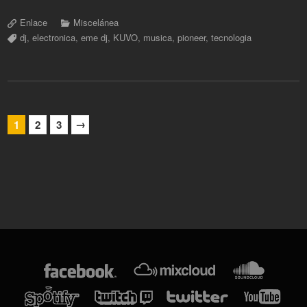
Enlace
Miscelánea
dj
,
electronica
,
eme dj
,
KUVO
,
musica
,
pioneer
,
tecnologia
→
1
2
3