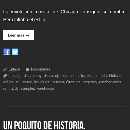
La revolución musical de Chicago consiguió su nombre.
Pero faltaba el estilo.
Leer más →
Enlace
Miscelánea
chicago
,
discjockey
,
disco
,
dj
,
electronica
,
frankie
,
historia
,
historia
del house
,
house
,
knuckles
,
musica
,
Oramics
,
origenes
,
pinchadiscos
,
ron hardy
,
sampler
,
warehouse
UN POQUITO DE HISTORIA.