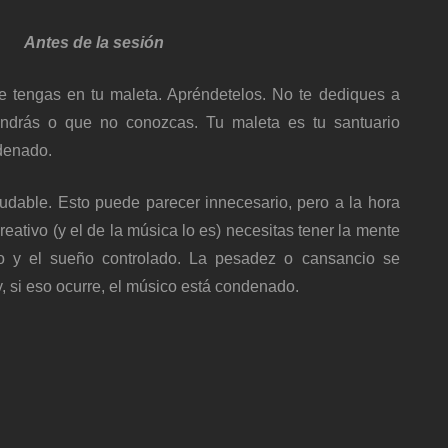
Antes de la sesión
e tengas en tu maleta. Apréndetelos. No te dediques a
ndrás o que no conozcas. Tu maleta es tu santuario
rdenado.
ludable. Esto puede parecer innecesario, pero a la hora
creativo (y el de la música lo es) necesitas tener la mente
ro y el sueño controlado. La pesadez o cansancio se
 y, si eso ocurre, el músico está condenado.