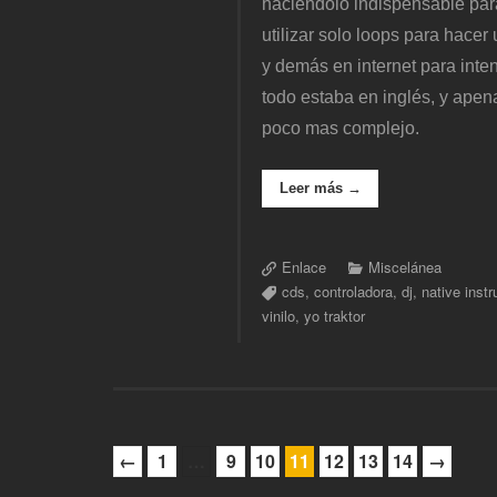
haciendolo indispensable par
utilizar solo loops para hace
y demás en internet para int
todo estaba en inglés, y ape
poco mas complejo.
Leer más →
Enlace
Miscelánea
cds
,
controladora
,
dj
,
native inst
vinilo
,
yo traktor
←
1
…
9
10
11
12
13
14
→