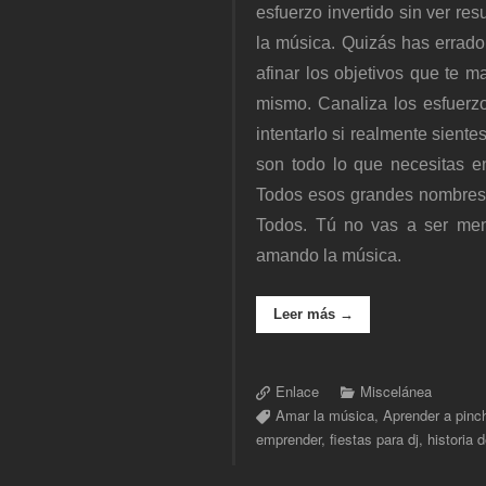
esfuerzo invertido sin ver re
la música. Quizás has errado
afinar los objetivos que te ma
mismo. Canaliza los esfuerzo
intentarlo si realmente siente
son todo lo que necesitas en
Todos esos grandes nombres de
Todos. Tú no vas a ser meno
amando la música.
Leer más →
Enlace
Miscelánea
Amar la música
,
Aprender a pinc
emprender
,
fiestas para dj
,
historia d