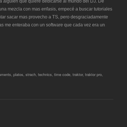
a alguien que quiere dedicarse al mundo del DJ. De
r una mezcla con mas enfasis, empecé a buscar tutoriales
entar sacar mas provecho a TS, pero desgraciadamente
nas me enteraba con un software que cada vez era un
ruments
,
platos
,
strach
,
technics
,
time code
,
traktor
,
traktor pro
,