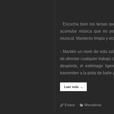
· Escucha bien los temas qu
acumular música que no po
musical. Mantenlo limpio y o
· Mantén un nivel de vida sa
de afrontar cualquier trabajo 
despierta, el estómago lige
transmiten a la pista de baile
Leer más →
Enlace
Miscelánea