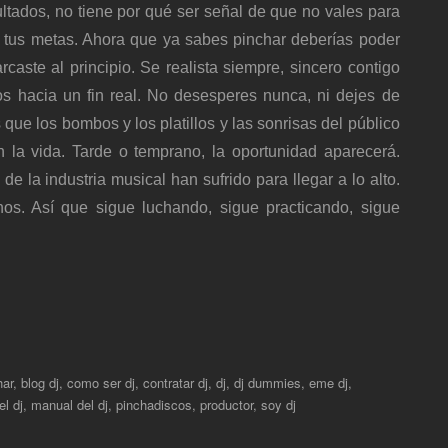
sultados, no tiene por qué ser señal de que no vales para
 tus metas. Ahora que ya sabes pinchar deberías poder
rcaste al principio. Se realista siempre, sincero contigo
s hacia un fin real. No desesperes nunca, ni dejes de
s que los bombos y los platillos y las sonrisas del público
 la vida. Tarde o temprano, la oportunidad aparecerá.
 la industria musical han sufrido para llegar a lo alto.
s. Así que sigue luchando, sigue practicando, sigue
har
,
blog dj
,
como ser dj
,
contratar dj
,
dj
,
dj dummies
,
eme dj
,
el dj
,
manual del dj
,
pinchadiscos
,
productor
,
soy dj