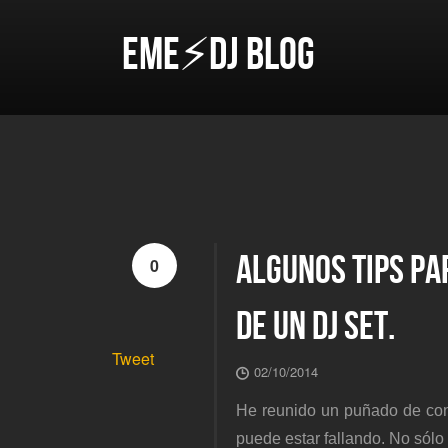
EME⚡DJ BLOG
ALGUNOS TIPS PA
0
DE UN DJ SET.
Tweet
02/10/2014
He reunido un puñado de con
puede estar fallando. No sólo