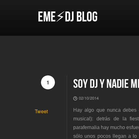
EME⚡DJ BLOG
SOY DJ Y NADIE 
1
02/10/2014
Hay algo que nunca debes ol
Tweet
musical): detrás de la fie
parafernalia hay mucho esfue
sólo unos pocos llegan a lo