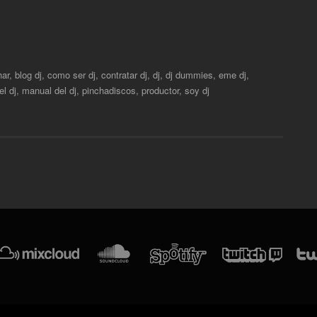
har
,
blog dj
,
como ser dj
,
contratar dj
,
dj
,
dj dummies
,
eme dj
,
el dj
,
manual del dj
,
pinchadiscos
,
productor
,
soy dj