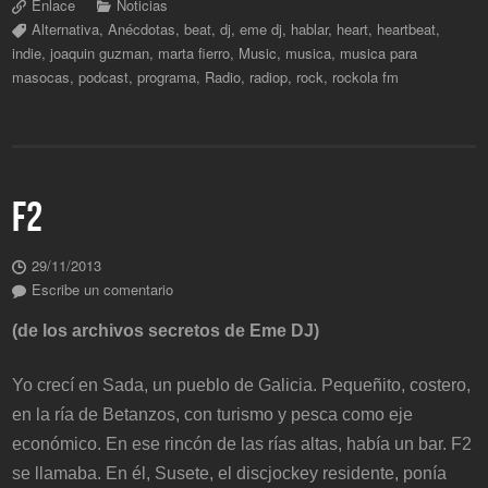
Enlace
Noticias
Alternativa
,
Anécdotas
,
beat
,
dj
,
eme dj
,
hablar
,
heart
,
heartbeat
,
indie
,
joaquin guzman
,
marta fierro
,
Music
,
musica
,
musica para
masocas
,
podcast
,
programa
,
Radio
,
radiop
,
rock
,
rockola fm
F2
29/11/2013
Escribe un comentario
(de los archivos secretos de Eme DJ)
Yo crecí en Sada, un pueblo de Galicia. Pequeñito, costero,
en la ría de Betanzos, con turismo y pesca como eje
económico. En ese rincón de las rías altas, había un bar. F2
se llamaba. En él, Susete, el discjockey residente, ponía