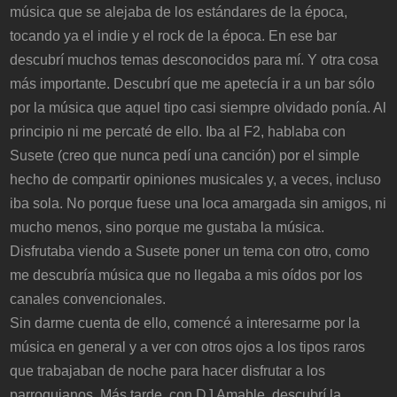
música que se alejaba de los estándares de la época,
tocando ya el indie y el rock de la época. En ese bar
descubrí muchos temas desconocidos para mí. Y otra cosa
más importante. Descubrí que me apetecía ir a un bar sólo
por la música que aquel tipo casi siempre olvidado ponía. Al
principio ni me percaté de ello. Iba al F2, hablaba con
Susete (creo que nunca pedí una canción) por el simple
hecho de compartir opiniones musicales y, a veces, incluso
iba sola. No porque fuese una loca amargada sin amigos, ni
mucho menos, sino porque me gustaba la música.
Disfrutaba viendo a Susete poner un tema con otro, como
me descubría música que no llegaba a mis oídos por los
canales convencionales.
Sin darme cuenta de ello, comencé a interesarme por la
música en general y a ver con otros ojos a los tipos raros
que trabajaban de noche para hacer disfrutar a los
parroquianos. Más tarde, con DJ Amable, descubrí la