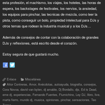
esta profesión, el machismo, los viajes, los hoteles, las horas de
espera, los backstages de festivales, los nervios, la ansiedad,
los equipos para pinchar, las tecnicas de mezcla, como leer la
pista, como conseguir un bolo, propiedad intelectual para DJs y
otros temas que rodean la industria musical y a los DJs…
Además de consejos de contar con la colaboración de grandes
DJs y reflexiones, está escrito desde el corazón.
Estoy segura de que gustará mucho.
Enlace
Miscelánea
Aitor Contreras
,
Amor
,
Anécdotas
,
autoayuda
,
biografia
,
consejos
,
Cora Novoa
,
david van bylen
,
dj amable
,
Dj Bordallo
,
djs
,
Ed is Dead
,
eme dj
,
experiencias
,
Fernando Fuentes
,
Fiumichino
,
Ley DJ
,
libro
,
live
,
marta fierro
,
mundo dj
,
musica
,
opiniones
,
pinchar
,
sensaciones
,
Teo
Tormo