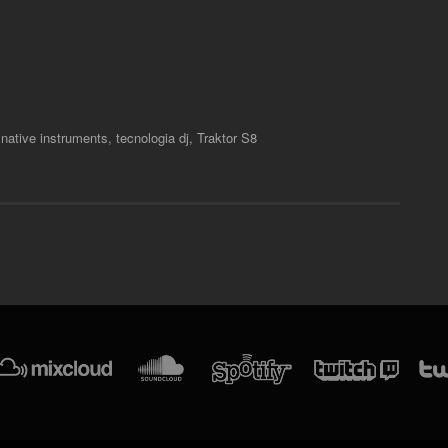
,
native instruments
,
tecnologia dj
,
Traktor S8