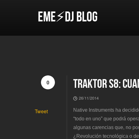
EME⚡DJ BLOG
TRAKTOR S8: CUAN
0
26/11/2014
Native Instruments ha decidid
Tweet
“todo en uno” que podrá opera
algunas carencias que, no por
¿Revolución tecnológica o d