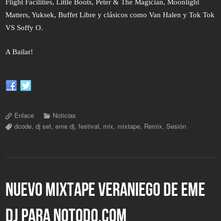
Flight Facilities, Little Boots, Peter & The Magician, Moonlight
Matters, Yuksek, Buffet Libre y clásicos como Van Halen y Tok Tok
VS Soffy O.
A Bailar!
Enlace
Noticias
dcode
,
dj set
,
eme dj
,
festival
,
mix
,
mixtape
,
Remix
,
Sesión
NUEVO MIXTAPE VERANIEGO DE EME
DJ PARA NOTODO.COM