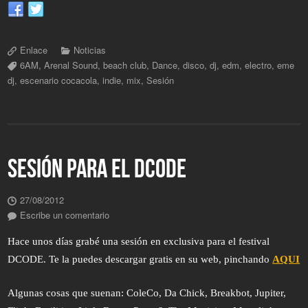
Enlace
Noticias
6AM
,
Arenal Sound
,
beach club
,
Dance
,
disco
,
dj
,
edm
,
electro
,
eme
dj
,
escenario cocacola
,
indie
,
mix
,
Sesión
SESIÓN PARA EL DCODE
27/08/2012
Escribe un comentario
Hace unos días grabé una sesión en exclusiva para el festival
DCODE. Te la puedes descargar gratis en su web, pinchando
AQUI
Algunas cosas que suenan: ColeCo, Da Chick, Breakbot, Jupiter,