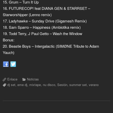
15. Grum – Turn It Up
16. FUTURECOP! feat DIANA GEN & STARRSET –
Starworshipper (Lenno remix)
17. Ladyhawke – Sunday Drive (Gigamesh Remix)
18. Sam Sparro – Happiness (Ambiotika remix)
19. Todd Terry, J Paul Getto – Wash the Window
Bonus:
20. Beastie Boys – Intergalactic (SIMØNE Tribute to Adam
Yauch)
Enlace
Noticias
dj set
,
eme dj
,
mixtape
,
nu disco
,
Sesión
,
summer set
,
verano