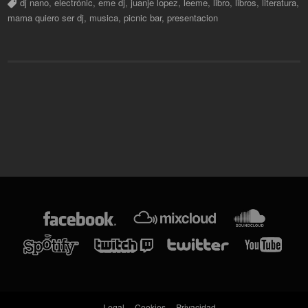
dj nano
,
electrónic
,
eme dj
,
juanje lopez
,
leeme
,
libro
,
libros
,
literatura
,
mama quiero ser dj
,
musica
,
picnic bar
,
presentacion
Legal
Cookies
Privacidad