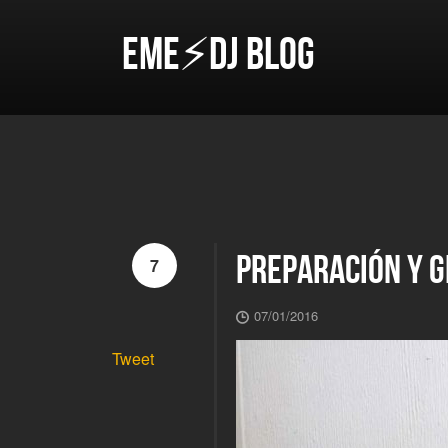
EME⚡DJ BLOG
PREPARACIÓN Y G
7
07/01/2016
Tweet