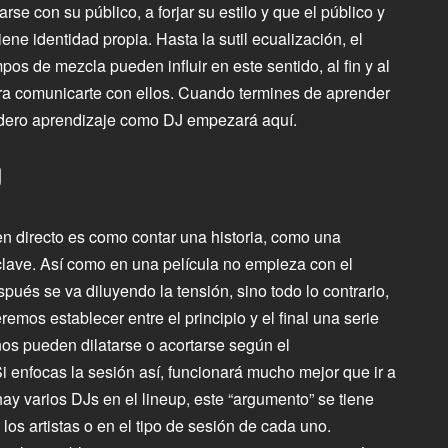
se con su público, a forjar su estilo y que el público y
ene identidad propia. Hasta la sutil ecualización, el
os de mezcla pueden influir en este sentido, al fin y al
ra comunicarte con ellos. Cuando termines de aprender
dadero aprendizaje como DJ empezará aquí.
O
n directo es como contar una historia, como una
clave. Así como en una película no empieza con el
spués se va diluyendo la tensión, sino todo lo contrario,
emos establecer entre el principio y el final una serie
os pueden dilatarse o acortarse según el
i enfocas la sesión así, funcionará mucho mejor que ir a
ay varios DJs en el lineup, este “argumento” se tiene
los artistas o en el tipo de sesión de cada uno.