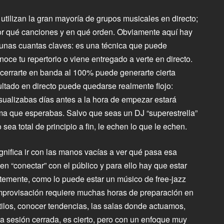
e utilizan la gran mayoría de grupos musicales en directo;
r qué canciones y en qué orden. Obviamente aquí hay
 unas cuantas claves: es una técnica que puede
onoce tu repertorio o viene entregado a verte en directo.
 cerrarte en banda al 100% puede generarte cierta
sultado en directo puede quedarse realmente flojo:
isualizabas días antes a la hora de empezar estará
rma que esperabas. Salvo que seas un DJ “superestrella”
 sea total de principio a fin, le echen lo que le echen.
ignifica ir con las manos vacías a ver qué pasa esa
n “conectar” con el público y para ello hay que estar
ntemente, como lo puede estar un músico de free-jazz
 improvisación requiere muchas horas de preparación en
stilos, conocer tendencias, las salas donde actuamos,
a sesión cerrada, es cierto, pero con un enfoque muy