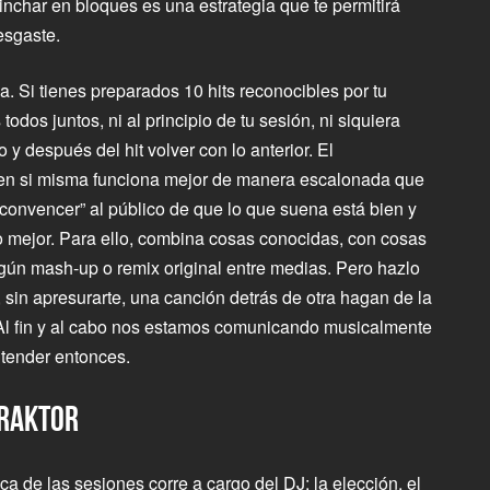
nchar en bloques es una estrategia que te permitirá
esgaste.
. Si tienes preparados 10 hits reconocibles por tu
odos juntos, ni al principio de tu sesión, ni siquiera
 y después del hit volver con lo anterior. El
 en si misma funciona mejor de manera escalonada que
“convencer” al público de que lo que suena está bien y
 mejor. Para ello, combina cosas conocidas, con cosas
gún mash-up o remix original entre medias. Pero hazlo
 sin apresurarte, una canción detrás de otra hagan de la
. Al fin y al cabo nos estamos comunicando musicalmente
tender entonces.
TRAKTOR
ica de las sesiones corre a cargo del DJ: la elección, el