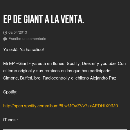
EP DE GIANT A LA VENTA.
09/04/2013
Escribe un comentario
Ya está! Ya ha salido!
Mi EP «Giant» ya está en Itunes, Spotify, Deezer y youtube! Con
el tema original y sus remixes en los que han participado:
Simøne, BuffetLibre, Radiocontrol y el chileno Alejandro Paz.
Spotify:
http://open.spotify.com/album/5LwMOvZVv7zxAEDHIX9fM0
iTunes :