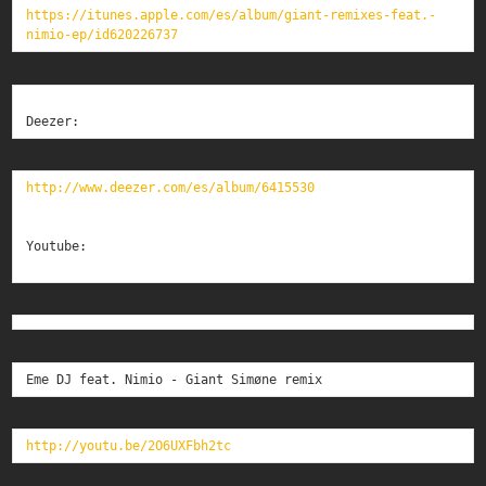
https://itunes.apple.com/es/album/giant-remixes-feat.-
nimio-ep/id620226737
Deezer:
http://www.deezer.com/es/album/6415530

Youtube:

Eme DJ feat. Nimio - Giant Simøne remix
http://youtu.be/2O6UXFbh2tc