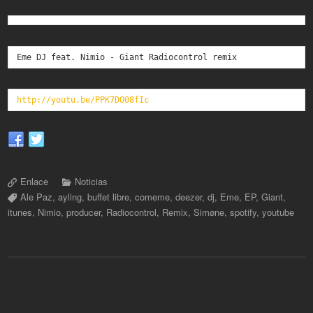
Eme DJ feat. Nimio - Giant Radiocontrol remix
http://youtu.be/PPK7DO08fIc
Enlace
Noticias
Ale Paz
,
ayling
,
buffet libre
,
comeme
,
deezer
,
dj
,
Eme
,
EP
,
Giant
,
itunes
,
Nimio
,
producer
,
Radiocontrol
,
Remix
,
Simøne
,
spotify
,
youtube