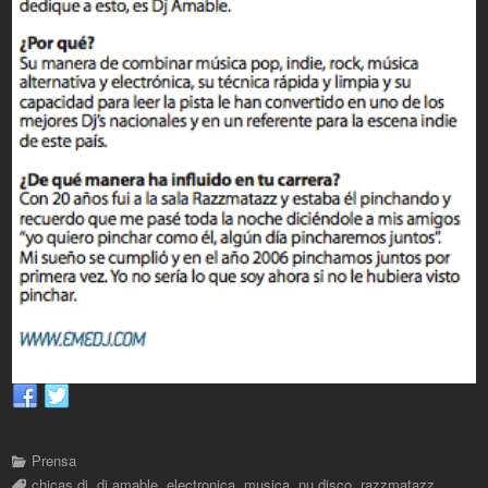
Prensa
chicas dj
,
dj amable
,
electronica
,
musica
,
nu disco
,
razzmatazz
,