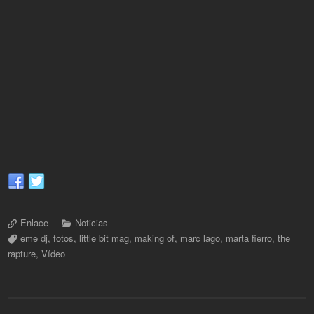
Enlace
Noticias
eme dj
,
fotos
,
little bit mag
,
making of
,
marc lago
,
marta fierro
,
the
rapture
,
Vídeo