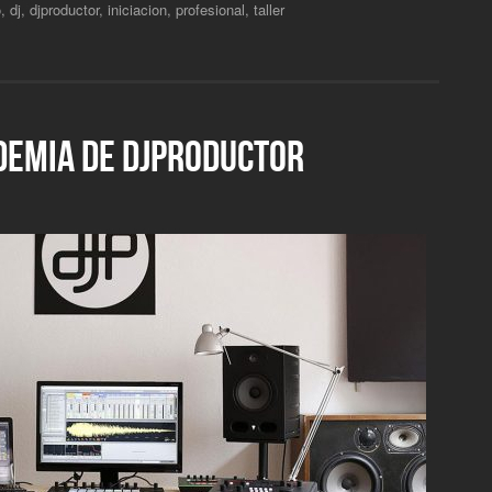
o
,
dj
,
djproductor
,
iniciacion
,
profesional
,
taller
DEMIA DE DJPRODUCTOR