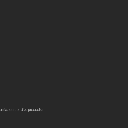
emia
,
curso
,
djp
,
productor