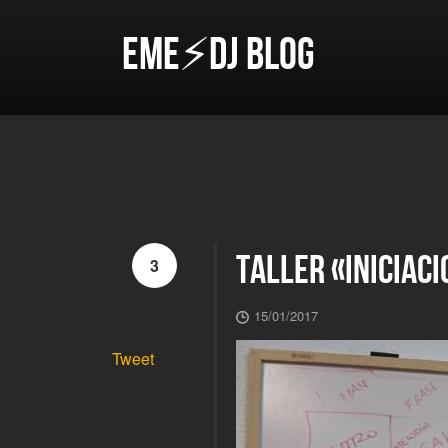
EME⚡DJ BLOG
TALLER «INICIACI
3
15/01/2017
Tweet